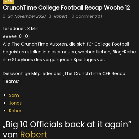
CFB
CrunchTime College Football Recap Woche 12
Posted
Author
24. November 2020
Robert
Comment(0)
on
Lesedauer:
3
Min
0
(
0
)
Alle The CrunchTime Autoren, die sich für College Football
begeistern stellen in dieser neuen, wöchentlichen, Blog-Reihe
ihre Storylines des vergangenen Spieltages vor.
Dieswöchige Mitglieder des „The CrunchTime CFB Recap
Teams“:
Sam
Jonas
Robert
„Big 10 Officials back at it again“
von
Robert