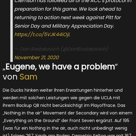
Clemson has followed all of the ACC's protocol in
preparation for this game. We look ahead to
returning to action next week against Pitt for
Senior Day and Military Appreciation Day.
https://t.co/5VJK44iOjL
— Dan Radakovich (@DanRadakovich)
November 21, 2020
„
Eugene, we have a problem
“
von
Sam
Die Ducks hinken weiter ihren Erwartungen hinterher und
werden mit solchen Leistungen wie gegen die UCLA mit
ihrem Backup QB nicht berücksichtigt im Playoffrace. Das
„Nothing in the air“ Movement der Secondary wird von einem
„Everything on the Ground“ der Front Seven ergänzt. Auf 195
(was für ein Nothing in the air, auch nicht unbedingt wenig
ist) folgen 267 Yards am Boden. Demetric Felton war mit 167