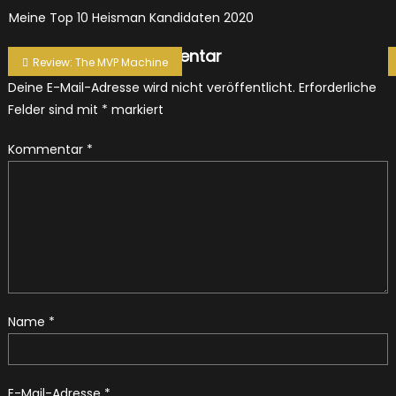
Meine Top 10 Heisman Kandidaten 2020
Beitragsnavigation
Schreibe einen Kommentar
Review: The MVP Machine
Deine E-Mail-Adresse wird nicht veröffentlicht.
Erforderliche
Felder sind mit
*
markiert
Kommentar
*
Name
*
E-Mail-Adresse
*