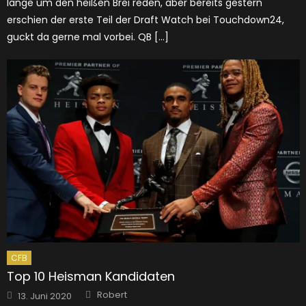
lange um den heißen Brei reden, aber bereits gestern
erschien der erste Teil der Draft Watch bei Touchdown24,
guckt da gerne mal vorbei. QB […]
CFB
Top 10 Heisman Kandidaten
Author
Posted
Robert
13. Juni 2020
on