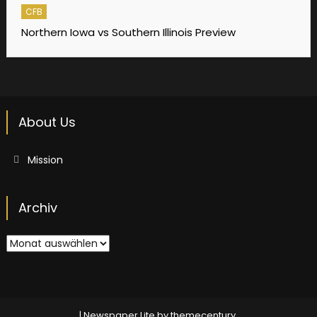
CFB
Northern Iowa vs Southern Illinois Preview
About Us
Mission
Archiv
Archiv
|
Newspaper Lite by
themecentury
.