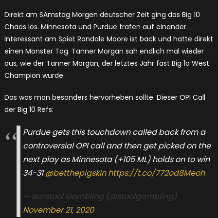
Direkt am SAmstag Morgen deutscher Zeit ging das Big 10
Chaos los. Minnesota und Purdue trafen auf einander.
Interessant am Spiel: Rondale Moore ist back und hatte direkt
einen Monster Tag. Tanner Morgan sah endlich mal wieder
aus, wie der Tanner Morgan, der letztes Jahr fast Big 1o West
Champion wurde.
Das was man besonders hervorheben sollte: Dieser OPI Call
der Big 10 Refs:
Purdue gets this touchdown called back from a
controversial OPI call and then get picked on the
next play as Minnesota (+105 ML) holds on to win
34-31
@betthepigskin
https://t.co/772od8Meoh
— Barstool Gambling (@stoolgambling)
November 21, 2020